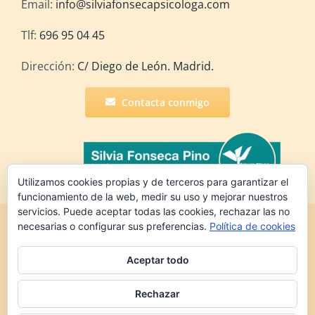
Email:
info@silviafonsecapsicologa.com
Tlf:
696 95 04 45
Dirección:
C/ Diego de León. Madrid.
Contacta conmigo
Utilizamos cookies propias y de terceros para garantizar el
funcionamiento de la web, medir su uso y mejorar nuestros
servicios. Puede aceptar todas las cookies, rechazar las no
Copyright 2022 Silvia Fonseca Pino | Todos los
necesarias o configurar sus preferencias.
Política de cookies
derechos reservados |
Política de
privacidad
|
Política de cookies
Aceptar todo
Rechazar