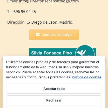
Email:
info@silviafonsecapsicologa.com
Tlf:
696 95 04 45
Dirección:
C/ Diego de León. Madrid.
Contacta conmigo
Utilizamos cookies propias y de terceros para garantizar el
funcionamiento de la web, medir su uso y mejorar nuestros
servicios. Puede aceptar todas las cookies, rechazar las no
Copyright 2022 Silvia Fonseca Pino | Todos los
necesarias o configurar sus preferencias.
Política de cookies
derechos reservados |
Política de
privacidad
|
Política de cookies
Aceptar todo
Rechazar