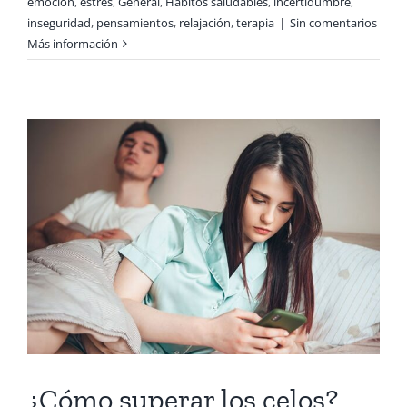
emoción
,
estrés
,
General
,
Hábitos saludables
,
incertidumbre
,
inseguridad
,
pensamientos
,
relajación
,
terapia
|
Sin comentarios
Más información
¿Cómo superar los celos?