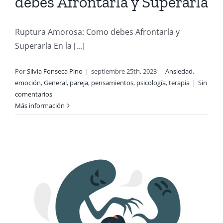
debes Afrontarla y Superarla
Ruptura Amorosa: Como debes Afrontarla y
Superarla En la [...]
Por
Silvia Fonseca Pino
|
septiembre 25th, 2023
|
Ansiedad
,
emoción
,
General
,
pareja
,
pensamientos
,
psicología
,
terapia
|
Sin
comentarios
Más información