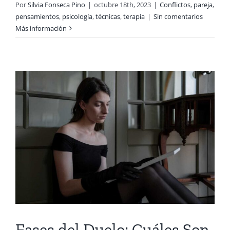
Por
Silvia Fonseca Pino
|
octubre 18th, 2023
|
Conflictos
,
pareja
,
pensamientos
,
psicología
,
técnicas
,
terapia
|
Sin comentarios
Más información
Fases del Duelo: Cuáles Son