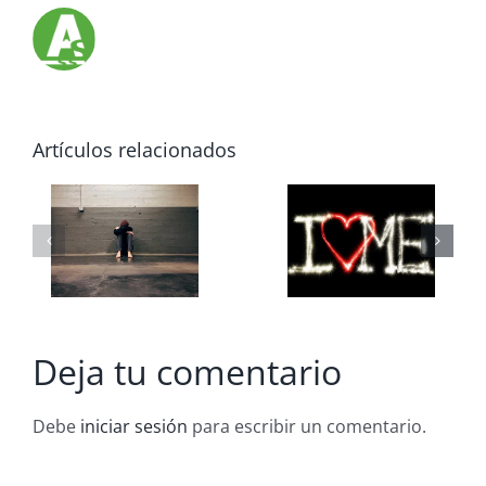
Baja
Autoestima
Artículos relacionados
en
Pasa un
s
Adolescentes.
Verano
Un viaje
Inolvidable
os
hacia la
con Niños
confianza
Deja tu comentario
y el
bienestar
Debe
iniciar sesión
para escribir un comentario.