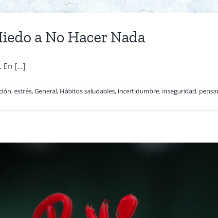
Miedo a No Hacer Nada
n [...]
ción
,
estrés
,
General
,
Hábitos saludables
,
incertidumbre
,
inseguridad
,
pensa