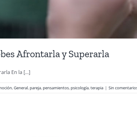
es Afrontarla y Superarla
a En la [...]
moción
,
General
,
pareja
,
pensamientos
,
psicología
,
terapia
|
Sin comentario