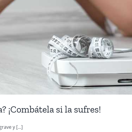
? ¡Combátela si la sufres!
ave y [...]