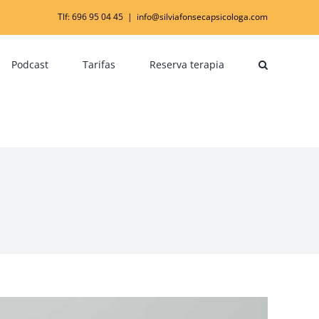
Tlf: 696 95 04 45
|
info@silviafonsecapsicologa.com
Podcast
Tarifas
Reserva terapia